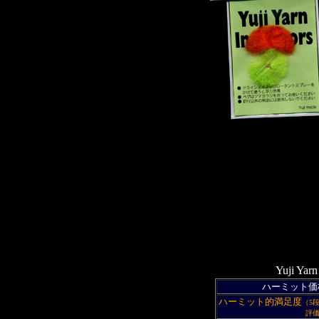
Yuji Ya
ハーミット価
ハーミット的満足度
（5
評