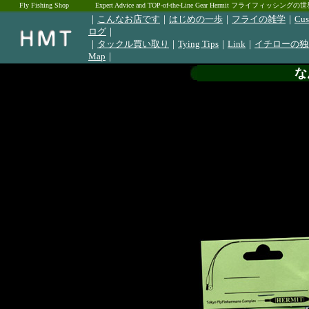
Fly Fishing Shop
Expert Advice and TOP-of-the-Line Gear Hermit フライ
｜
こんなお店です
｜
はじめの一歩
｜
フライの雑学
｜
Cus
ログ
｜
｜
タックル買い取り
｜
Tying Tips
｜
Link
｜
イチローの独
Map
｜
な