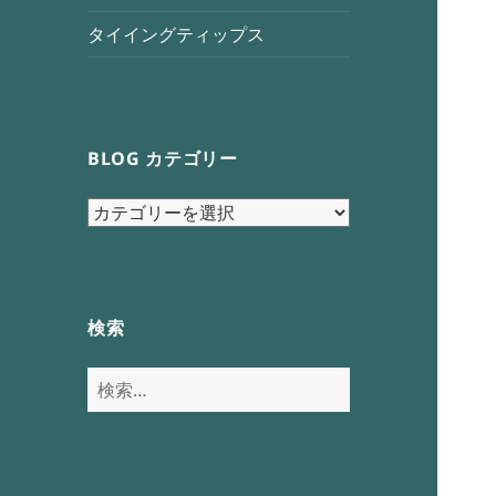
タイイングティップス
BLOG カテゴリー
blog
カ
テ
ゴ
リ
検索
ー
検
索: