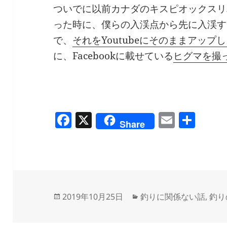
ついでに以前カナダのキスピオックスリ
った時に、僕らの入渓点から先に入渓す
で、
それをYoutubeにそのままアップ
に、Facebookに載せている
ヒグマを撮
F
X
E
共
Share
a
m
有
c
ai
e
l
b
o
投
カ
2019年10月25日
釣りに関係ない話
,
釣り
稿
テ
o
日:
ゴ