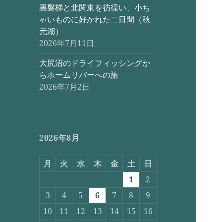
裏磐梯と北関東を彷徨い、小ち
ゃいものに好かれた二日間（秋
元湖）
2026年7月11日
大尻沼のドライフィッシングか
らホームリバーへの旅
2026年7月2日
2026年8月
月
火
水
木
金
土
日
1
2
3
4
5
6
7
8
9
10
11
12
13
14
15
16