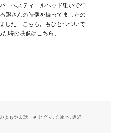
バーへスティールヘッド狙いで行
る熊さんの映像を撮ってましたの
しました、こちら
。もひとつついで
った時の映像はこちら。
タ
のよもやま話
ヒグマ
,
文庫本
,
遭遇
グ