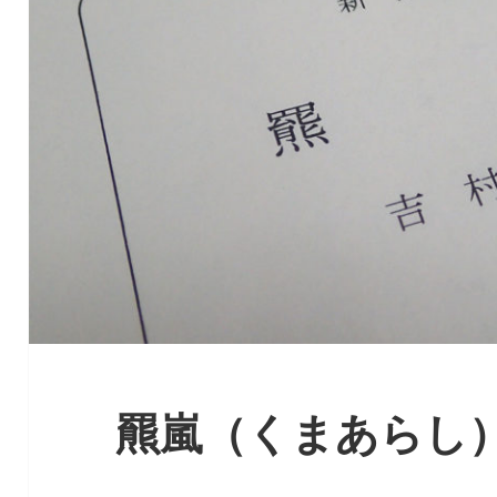
羆嵐（くまあらし