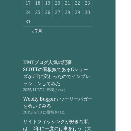
17
18
19
20
21
22
23
24
25
26
27
28
29
30
31
« 7月
HMTブログ人気の記事
SCOTTの看板娘であるGシリー
ズがGTに変わったのでインプレ
ッションしてみた
2025/11/27 に投稿された
Woolly Bugger / ウーリーバガー
を巻いてみる
2019/02/13 に投稿された
サイトフィッシングが好きな私
は、2年に一度の行事を行う（大