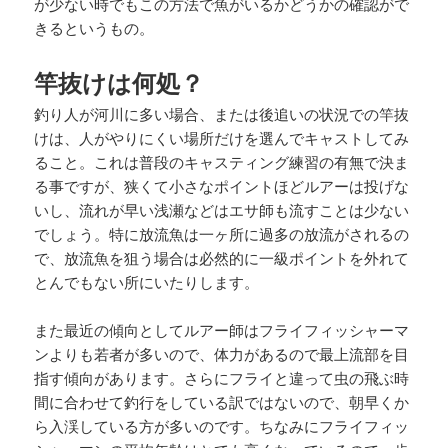
が少ない時でもこの方法で魚がいるかどうかの確認がで
きるというもの。
竿抜けは何処？
釣り人が河川に多い場合、または後追いの状況での竿抜
けは、人がやりにくい場所だけを選んでキャストしてみ
ること。これは普段のキャスティング練習の有無で決ま
る事ですが、狭くて小さなポイントほどルアーは投げな
いし、流れが早い浅瀬などはエサ師も流すことは少ない
でしょう。特に放流魚は一ヶ所に過多の放流がされるの
で、放流魚を狙う場合は必然的に一級ポイントを外れて
とんでもない所にいたりします。
また最近の傾向としてルアー師はフライフィッシャーマ
ンよりも若者が多いので、体力があるので最上流部を目
指す傾向があります。さらにフライと違って虫の飛ぶ時
間に合わせて釣行をしている訳ではないので、朝早くか
ら入渓している方が多いのです。ちなみにフライフィッ