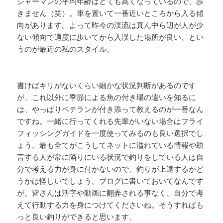
シャーマンの平均年齢はとても高くなっているので、歩
きません（笑）。車を置いて一番近いところから入る傾
向があります。よって昨今の渓流は真ん中ら辺が人が少
ない傾向で適度に歩いてから入渓した場所が良い、とい
うのが最近の私のスタイル。
書けばキリがないくらい細かな状況判断があるのです
が、これ以外に季節による魚の付き場の違いを知るに
は、やっぱりベテランが付き添って教えるのが一番なん
ですね。一緒に行ってくれる先輩がいない場合はフライ
フィッシングガイドを一度使ってみるのも良い選択でし
ょう。最も全てがこうしてネットに溢れている情報や助
言する人が常に隣りにいる状況で釣りをしている人は自
分で考える力が身に付かないので、釣りが上達するかど
うかは怪しいでしょう。ブログに書いておいてなんです
が、皆さんは活字や動画に翻弄される事なく、自分で考
えて行動する力を身につけてくださいね。そうすればも
っと良い釣りができると思います。