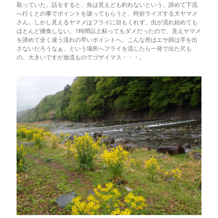
取っていた。話をすると、魚は見えども釣れないという。諦めて下流
へ行くとの事でポイントを譲ってもらうと、時折ライズする大ヤマメ
さん。しかし見えるヤマメはフライに目もくれず、虫が流れ始めても
ほとんど捕食しない。1時間以上粘ってもダメだったので、見えヤマメ
を諦めて全く違う流れの早いポイントへ。こんな所はエサ師は手を出
さないだろうなぁ、という場所へフライを流したら一発で出た尺も
の。大きいですが放流ものでゴザイマス・・・。