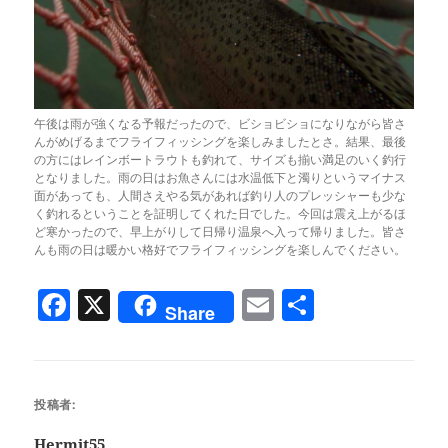
午後は雨が強くなる予報だったので、ビショビショになりながら皆さ
んがめげるまでフライフィッシングを楽しみましたとさ。結果、最後
の方にはレインボートラウトも釣れて、サイズも揃い満足のいく釣行
となりました。雨の日はお魚さんには水温低下と濁りというマイナス
面があっても、人間さえやる気があれば釣り人のプレッシャーも少な
く釣れるということを証明してくれた日でした。今回は震え上がるほ
ど寒かったので、早上がりして日帰り温泉へ入って帰りました。皆さ
んも雨の日は暖かい格好でフライフィッシングを楽しんでください。
F
X
E
共
Share
a
m
有
c
ai
e
l
投稿者:
b
Hermit55