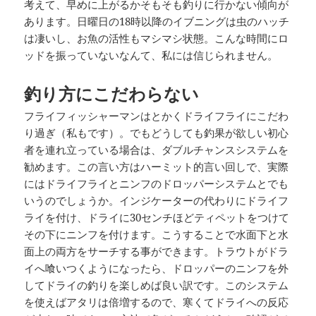
考えて、早めに上がるかそもそも釣りに行かない傾向が
あります。日曜日の18時以降のイブニングは虫のハッチ
は凄いし、お魚の活性もマシマシ状態。こんな時間にロ
ッドを振っていないなんて、私には信じられません。
釣り方にこだわらない
フライフィッシャーマンはとかくドライフライにこだわ
り過ぎ（私もです）。でもどうしても釣果が欲しい初心
者を連れ立っている場合は、ダブルチャンスシステムを
勧めます。この言い方はハーミット的言い回しで、実際
にはドライフライとニンフのドロッパーシステムとでも
いうのでしょうか。インジケーターの代わりにドライフ
ライを付け、ドライに30センチほどティペットをつけて
その下にニンフを付けます。こうすることで水面下と水
面上の両方をサーチする事ができます。トラウトがドラ
イへ喰いつくようになったら、ドロッパーのニンフを外
してドライの釣りを楽しめば良い訳です。このシステム
を使えばアタリは倍増するので、寒くてドライへの反応