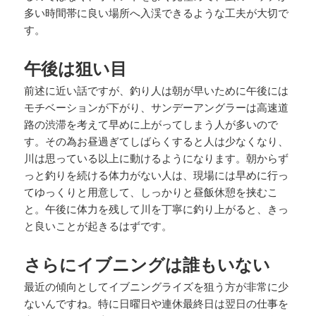
多い時間帯に良い場所へ入渓できるような工夫が大切で
す。
午後は狙い目
前述に近い話ですが、釣り人は朝が早いために午後には
モチベーションが下がり、サンデーアングラーは高速道
路の渋滞を考えて早めに上がってしまう人が多いので
す。その為お昼過ぎてしばらくすると人は少なくなり、
川は思っている以上に動けるようになります。朝からず
っと釣りを続ける体力がない人は、現場には早めに行っ
てゆっくりと用意して、しっかりと昼飯休憩を挟むこ
と。午後に体力を残して川を丁寧に釣り上がると、きっ
と良いことが起きるはずです。
さらにイブニングは誰もいない
最近の傾向としてイブニングライズを狙う方が非常に少
ないんですね。特に日曜日や連休最終日は翌日の仕事を