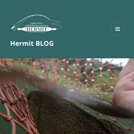
メニュ
Hermit BLOG
ーとウ
ィジェ
ット