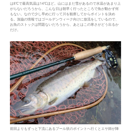
は8℃で最高気温は14℃ほど。山にはまだ雪があるので水温があまり上
がらないだろうから、こんな日は朝早く行ったところで魚が動かず何
もない。なので少し早めに行って川を観察してからポイントを決め
る。漁協の情報ではゴールデンウィーク向けに放流をしているので、
お魚のストックは問題ないだろうから、あとはこの寒さがどう出るか
だけ。
前回よりもずっと下流にあるプール状のポイントへ行くとエサ師が陣