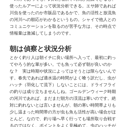
使ったルアーによって状況分析できる。エサ師であれば
川虫を使ったのか市販品であるかで、魚の活性と放流魚
の河川への順応がわかるというもの。シャイで他人との
コミュニケーションを取るのが苦手な方は、その時点で
情報量は激減してしまうのです。
朝は偵察と状況分析
とかく釣り人は朝イチに良い場所へ入って、最初に釣っ
てやろう的な輩が多い。でも魚って必ず朝が良いのか
な？ 実は時期や状況によってはそうとは限らないんで
す。春先であれば適水温の時間がよく喰う訳だし、虫が
ハッチ（羽化して流下）しないことには、ドライフライ
の釣りは成り立ちませんしね。ゴールデンウィーク時期
の河川であれば、まだまだ朝方の渓流は寒いのです。絶
対に釣れないとは言いませんが、朝の寒い時間帯よりも
少し温まった時間帯の方が虫も魚も活性が高い場合がほ
とんど。なので、釣り場へ早く行っても場所取り合戦す
るのではなく、ポイントをよく見極めて、虫のハッチが