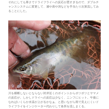
それにしても寒さでドライフライへの反応が悪すぎるので、ダブルチ
ャンスシステムに変更して、瀬や肩や渕などを手当たり次第流してみ
ることにした。
川を横断しないとならない対岸近くのポイントからポツポツとヤマメ
の反応が。しかしドライへの反応は少なく、ニンフにヒット。午後に
なればいくらか水温が上がるかなぁ、と思いながら雨で見えにくいド
ライフライをインジケーター代わりして各所を流しまくる。