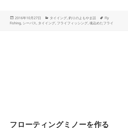
a
m
有
c
ai
投
カ
タ
2016年10月27日
タイイング
,
釣りのよもやま話
Fly
e
l
稿
テ
グ
Fishing
,
シーバス
,
タイイング
,
フライフィッシング
,
魂込めたフライ
b
日:
ゴ
リ
o
ー
o
k
フローティングミノーを作る