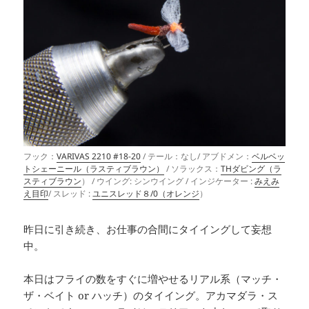
フック：
VARIVAS 2210 #18-20
/ テール：なし/ アブドメン：
ベルベッ
トシェーニール（ラスティブラウン）
/ ソラックス：
THダビング（ラ
スティブラウン
） / ウイング: シンウイング / インジケーター :
みえみ
え目印
/ スレッド :
ユニスレッド８/0（オレンジ
）
昨日に引き続き、お仕事の合間にタイイングして妄想
中。
本日はフライの数をすぐに増やせるリアル系（マッチ・
ザ・ベイト or ハッチ）のタイイング。アカマダラ・ス