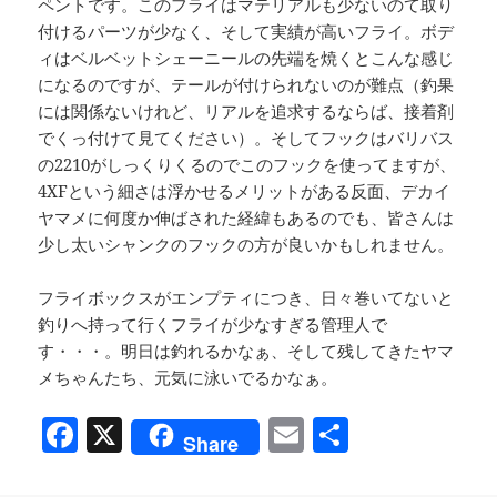
ペントです。このフライはマテリアルも少ないのて取り
付けるパーツが少なく、そして実績が高いフライ。ボデ
ィはベルベットシェーニールの先端を焼くとこんな感じ
になるのですが、テールが付けられないのが難点（釣果
には関係ないけれど、リアルを追求するならば、接着剤
でくっ付けて見てください）。そしてフックはバリバス
の2210がしっくりくるのでこのフックを使ってますが、
4XFという細さは浮かせるメリットがある反面、デカイ
ヤマメに何度か伸ばされた経緯もあるのでも、皆さんは
少し太いシャンクのフックの方が良いかもしれません。
フライボックスがエンプティにつき、日々巻いてないと
釣りへ持って行くフライが少なすぎる管理人で
す・・・。明日は釣れるかなぁ、そして残してきたヤマ
メちゃんたち、元気に泳いでるかなぁ。
F
X
E
共
Share
a
m
有