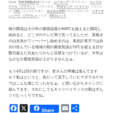
Hook :
TMC900BL#14
/ テール：
ムースヘア
/ アブドメン：
コンドル
クイル（ブラウン）
/ ソラックス：
THダビング（トライコ
） / ウイン
グ :
CDC
/ インジケーター：
みえみえ目印
/ ウイングケース：
メダリオ
ンシート（ブラウン）
/ リブ：
6/0スレッド
桜の開花はその年の累積温度が600℃を超えると開花し
始めると、どこぞのテレビ局で言ってましたが、居着き
の山女魚がフィーバーし始めるのは、私的計算尺では自
分の住んでいる地域の朝の最低気温が10℃を超える日が
数日超えた日あたりからと目星をつけているが、今年は
なかなか最低気温が上がりませんなぁ。
もう4月は目の前ですが、皆さんの準備は進んでます
か？私はというと、先だって流下していたマダラカゲロ
ウはこんな感じだったかなぁ、と思いながらタイングに
励んでます。それにしてもキャリベイティスの類はずん
ぐりむっくりですね。
F
X
E
共
Share