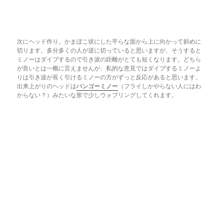
次にヘッド作り。かまぼこ状にした平らな面から上に向かって斜めに
切ります。多分多くの人が逆に切っていると思いますが、そうすると
ミノーはダイブするので引き波の距離がとても短くなります。どちら
が良いとは一概に言えませんが、私的な意見ではダイブするミノーよ
りは引き波が長く引けるミノーの方がずっと反応があると思います。
出来上がりのヘッドは
バンゴーミノー
（フライしかやらない人にはわ
からない？）みたいな形で少しウォブリングしてくれます。