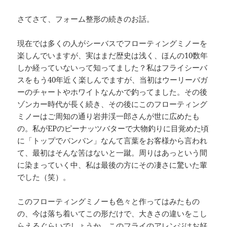
さてさて、フォーム整形の続きのお話。
現在では多くの人がシーバスでフローティングミノーを
楽しんでいますが、実はまだ歴史は浅く、ほんの10数年
しか経っていないって知ってました？私はフライシーバ
スをもう40年近く楽しんでますが、当初はウーリーバガ
ーのチャートやホワイトなんかで釣ってました。その後
ゾンカー時代が長く続き、その後にこのフローティング
ミノーはご周知の通り岩井渓一郎さんが世に広めたも
の。私がEPのピーナッツバターで大物釣りに目覚めた頃
に「トップでバンバン」なんて言葉をお客様から言われ
て、最初はそんな筈はないと一蹴。周りはあっという間
に染まっていく中、私は最後の方にその凄さに驚いた輩
でした（笑）。
このフローティングミノーも色々と作ってはみたもの
の、今は落ち着いてこの形だけで、大きさの違いをこし
らえるぐらいでしょうか。このフライのアレンジはお好