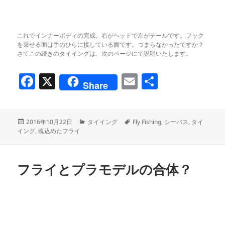
これでインナーボディの完成。右がヘッドで左がテールです。フック
を乗せる面は手のひらに接している面です。つまらなかったですか？
さてこの続きのタイイングは、次のページにて説明いたします。
F
X
E
共
Share
a
m
有
c
ai
投
カ
タ
2016年10月22日
タイイング
Fly Fishing
,
シーバス
,
タイ
e
l
稿
テ
グ
イング
,
魂込めたフライ
b
日:
ゴ
リ
o
ー
フライとプラモデルの合体？
o
k