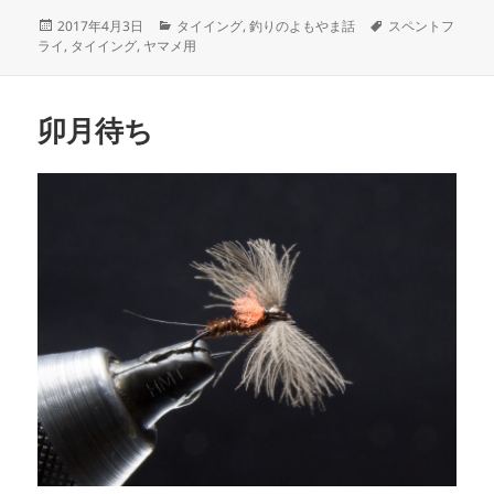
c
ai
投
カ
タ
2017年4月3日
タイイング
,
釣りのよもやま話
スペントフ
e
l
稿
テ
グ
ライ
,
タイイング
,
ヤマメ用
b
日:
ゴ
リ
o
ー
卯月待ち
o
k