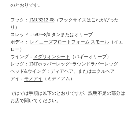
のとおりです。
フック：
TMC5212 #8
（フックサイズはこれがぴった
り）
スレッド：6/0〜8/0 タンまたはオリーブ
ボディ：
レイニーズフロートフォーム スモール
（イエ
ロー）
ウイング：
メダリオンシート
（バギーオリーブ）
レッグ：
TNTホッパーレッグ
+
ラウンドラバーレッグ
ヘッド&ウイング：
ディアヘア
、または
エクルヘア
アイ：
モノアイ
（ミディアム）
ではでは手順は以下のとおりですが、説明不足の部分は
お店で聞いてください。