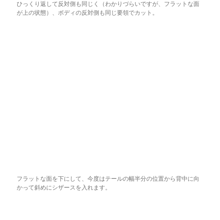
ひっくり返して反対側も同じく（わかりづらいですが、フラットな面
が上の状態）、ボディの反対側も同じ要領でカット。
フラットな面を下にして、今度はテールの幅半分の位置から背中に向
かって斜めにシザースを入れます。