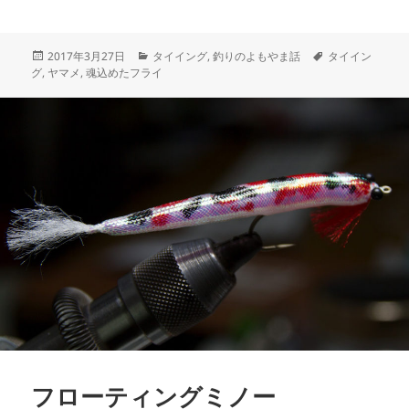
a
m
有
c
ai
投
カ
タ
2017年3月27日
タイイング
,
釣りのよもやま話
タイイン
e
l
稿
テ
グ
グ
,
ヤマメ
,
魂込めたフライ
b
日:
ゴ
リ
o
ー
o
k
フローティングミノー