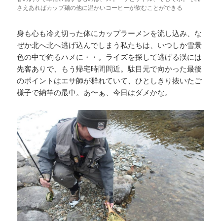
さえあればカップ麺の他に温かいコーヒーが飲むことができる
身も心も冷え切った体にカップラーメンを流し込み、な
ぜか北へ北へ逃げ込んでしまう私たちは、いつしか雪景
色の中で釣るハメに・・。ライズを探して逃げる渓には
先客ありで、もう帰宅時間間近。駄目元で向かった最後
のポイントはエサ師が群れていて、ひとしきり抜いたご
様子で納竿の最中。あ〜ぁ、今日はダメかな。