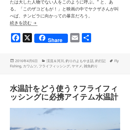
たは大した人物でない人をこのように呼ぶ。” と、あ
る。「このザコどもが！」と映画の中でヤクザさんが叫
べば、チンピラに向かっての暴言だろう。
雑魚のこと
続きを読む
F
X
E
共
Share
a
m
有
c
ai
投
カ
タ
2016年4月6日
渓流＆河川
,
釣りのよもやま話
,
釣行記
Fly
e
l
稿
テ
グ
Fishing
,
カワムツ
,
フライフィッシング
,
ヤマメ
,
雑魚釣り
b
日:
ゴ
リ
o
ー
水温計をどう使う？フライフィ
o
ッシングに必携アイテム水温計
k