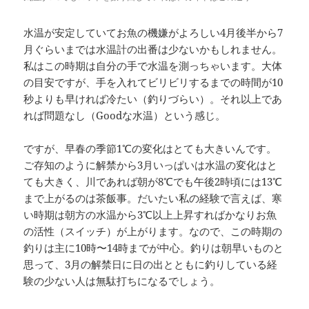
水温が安定していてお魚の機嫌がよろしい4月後半から7
月ぐらいまでは水温計の出番は少ないかもしれません。
私はこの時期は自分の手で水温を測っちゃいます。大体
の目安ですが、手を入れてビリビリするまでの時間が10
秒よりも早ければ冷たい（釣りづらい）。それ以上であ
れば問題なし（Goodな水温）という感じ。
ですが、早春の季節1℃の変化はとても大きいんです。
ご存知のように解禁から3月いっぱいは水温の変化はと
ても大きく、川であれば朝が8℃でも午後2時頃には13℃
まで上がるのは茶飯事。だいたい私の経験で言えば、寒
い時期は朝方の水温から3℃以上上昇すればかなりお魚
の活性（スイッチ）が上がります。なので、この時期の
釣りは主に10時〜14時までが中心。釣りは朝早いものと
思って、3月の解禁日に日の出とともに釣りしている経
験の少ない人は無駄打ちになるでしょう。