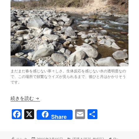
まだまだ春を感じない寒々しさ。生体反応を感じない水の透明度なの
で、この場所で頻繁なライズが見られるまで、後ひと月はかかりそう
です。
新しいことを楽しむ
続きを読む
F
X
E
共
Share
a
m
有
c
ai
フ
投
カ
タ