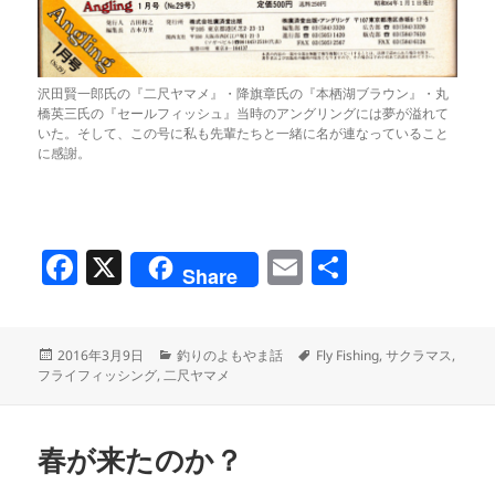
沢田賢一郎氏の『二尺ヤマメ』・降旗章氏の『本栖湖ブラウン』・丸
橋英三氏の『セールフィッシュ』当時のアングリングには夢が溢れて
いた。そして、この号に私も先輩たちと一緒に名が連なっていること
に感謝。
F
X
E
共
Share
a
m
有
c
ai
投
カ
タ
2016年3月9日
釣りのよもやま話
Fly Fishing
,
サクラマス
,
e
l
稿
テ
グ
フライフィッシング
,
二尺ヤマメ
b
日:
ゴ
リ
o
ー
春が来たのか？
o