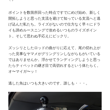
ポイントを数箇所回った時点ですでにめげ始め、新しく
開拓しようと思った支流を避けて知っている支流へと逃
げ込んだ私たち。ライズがないので仕方なく早々にドラ
イも諦めルースニングで攻めるいつものライズポイン
ト。そして思わぬ手応えにビックリ。
ズッシリとしたロッドの曲がりに応えて、尾の切れ上が
った見事なヤマメがグリングリンしながらもがいている
ではありませんか。浮かせてランディングしようと思っ
たらティペットの継ぎ目で高切れするという体たらく。
オ〜マイガ〜ッ！
逃した魚はいつも大きいのです、誰しも・・・。