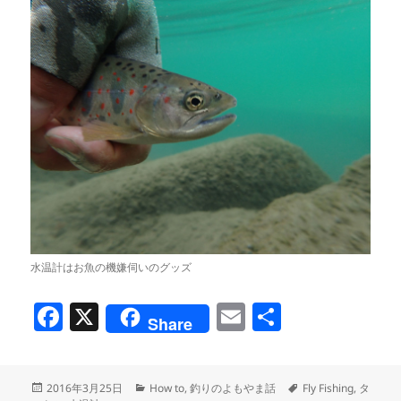
水温計はお魚の機嫌伺いのグッズ
F
X
E
共
Share
a
m
有
c
ai
投
カ
タ
2016年3月25日
How to
,
釣りのよもやま話
Fly Fishing
,
タ