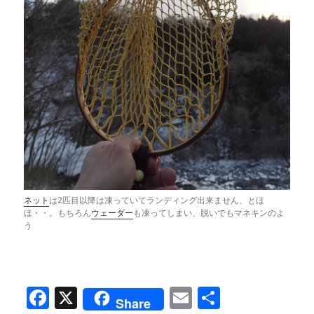
ネット
は2匹目以降は凍っていてランディング出来ません、とほ
ほ・・。もちろん
ウェーダー
も凍ってしまい、脱いでもマネキンのよ
う
F
X
E
共
Share