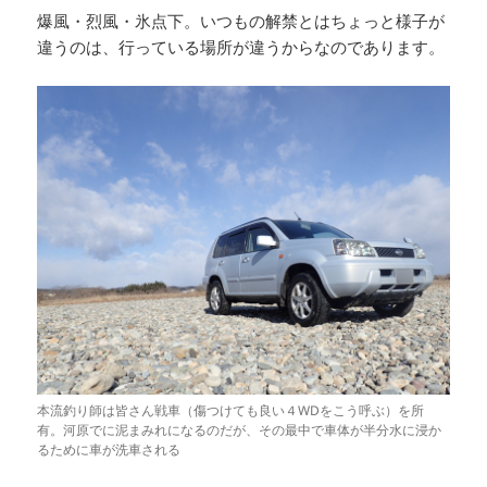
k
爆風・烈風・氷点下。いつもの解禁とはちょっと様子が
違うのは、行っている場所が違うからなのであります。
本流釣り師は皆さん戦車（傷つけても良い４WDをこう呼ぶ）を所
有。河原でに泥まみれになるのだが、その最中で車体が半分水に浸か
るために車が洗車される