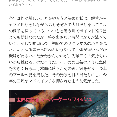
いてあった・・。
今年は何か新しいことをやろうと決めた私は、解禁から
ヤマメ釣りをしながら気もそぞろで大河巡りをして二尺
の様子を探っている。いつもと違う川でポイント巡りは
とても新鮮なのだが、竿を出さない時間ばかりが過ぎて
いく。そして昨日は今年初めてのサクラマスのハネを見
た。いわゆる馬鹿っ跳ねというやつで、体が痒いんだか
機嫌がわるいのだかわからないが、先輩曰く「気持ちい
いから跳ねる」のだそうだ。イルカの曲芸のように魚体
を大きく持ち上げ水面に落ちたその後、瀬を登り一つ上
のプールへ姿を消した。その光景を目の当たりにし、今
年の二尺ヤマメスイッチを押されたような気がした。