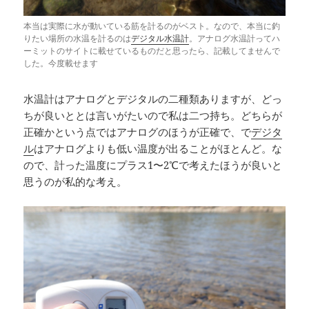
本当は実際に水が動いている筋を計るのがベスト。なので、本当に釣
りたい場所の水温を計るのは
デジタル水温計
。アナログ水温計ってハ
ーミットのサイトに載せているものだと思ったら、記載してませんで
した。今度載せます
水温計はアナログとデジタルの二種類ありますが、どっ
ちが良いととは言いがたいので私は二つ持ち。どちらが
正確かという点ではアナログのほうが正確で、で
デジタ
ル
はアナログよりも低い温度が出ることがほとんど。な
ので、計った温度にプラス1〜2℃で考えたほうが良いと
思うのが私的な考え。