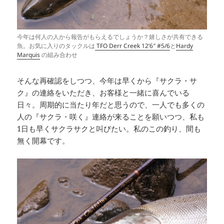
今年は何人の人から報告がもらえるでしょうか？嬉しさが共有できる
魚。お気に入りのタックルは
TFO Derr Creek 12’6″ #5/6
と
Hardy
Marquis
の組み合わせ
そんな再確認をしつつ、今年は早くから『サクラ・サ
ク』の連絡をいただき、お客様と一緒に喜んでいる
日々。周期的に当たり年だと思うので、一人でも多くの
人の『サクラ・咲く』連絡が来ることを願いつつ、私も
1日も早くサクラサクと叫びたい。私のこの釣り、間も
無く開幕です。