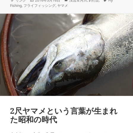
リンク
2016年3月16日
渓流＆河川
,
釣行記
Fly
e
l
ォ
稿
テ
グ
Fishing
,
フライフィッシング
,
ヤマメ
b
ー
日:
ゴ
マ
リ
o
ッ
ー
ト
o
k
2尺ヤマメという言葉が生まれ
た昭和の時代