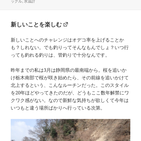
e
l
稿
テ
グ
ックル
,
水温計
b
日:
ゴ
リ
o
ー
新しいことを楽しむ
o
k
新しいことへのチャレンジはオデコ率を上げることか
も？しれない。でも釣りってそんなもんでしょ？いつ行
っても釣れる釣りは、管釣りで十分なんです。
昨年までの私は3月は静岡県の最南端から。桜を追いか
け栃木南部で桜が咲き始めたら、その前線を追いかけて
北上するという、こんなルーチンだった。このスタイル
を20年ほどやってきたのだが、どうもここ数年解禁にワ
クワク感がない。なので新鮮な気持ちが欲しくて今年は
いつもと違う場所ばかりへ行っている次第。