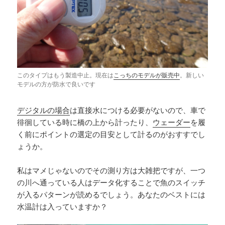
このタイプはもう製造中止。現在は
こっちのモデルが販売中
。新しい
モデルの方が防水で良いです
デジタルの場合
は直接水につける必要がないので、車で
徘徊している時に橋の上から計ったり、
ウェーダー
を履
く前にポイントの選定の目安として計るのがおすすでし
ょうか。
私はマメじゃないのでその測り方は大雑把ですが、一つ
の川へ通っている人はデータ化することで魚のスイッチ
が入るパターンが読めるでしょう。あなたのベストには
水温計は入っていますか？